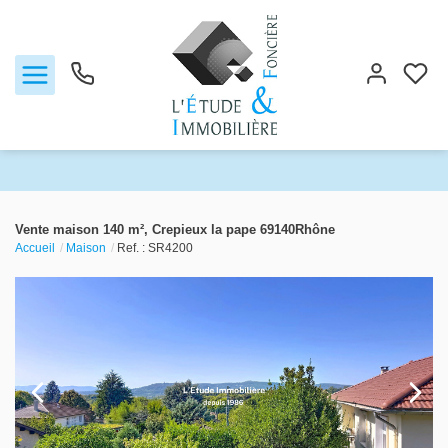
Notre agence
Vente maison 140 m², Crepieux la pape 69140Rhône
Accueil
Maison
Ref. : SR4200
Ventes
Biens vendus
Locations
Estimation