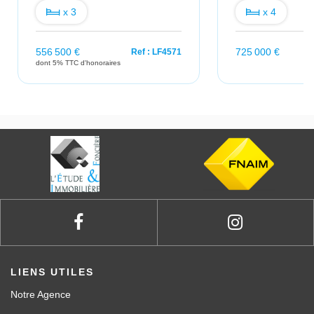
x 3
x 4
556 500 €
725 000 €
Ref : LF4571
dont 5% TTC d'honoraires
LIENS UTILES
Notre Agence