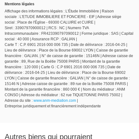
Mentions légales
Affichage des informations légales : L'Étude Immobilière | Raison
sociale : L'ETUDE IMMOBILIERE ET FONCIERE - EIF | Adresse siège
social : Place de l'Église - 69300 CALUIRE et CUIRE |
Siret : 33907970900012 | RCS : NC | Numero TVA
Intracommunautaire : FR423390797090012 | Forme juridique : SAS | Capital
social : 40 000 | Assurance RCP : GALIAN |
Carte T : C.P. 6901 2016 000 006 735 | Date de délivrance : 2016-04-25 |
Lieu de délivrance : Place de la Bourse 69002 LYON | Caisse de garantie
financière : GALIAN. | N° de caisse de garantie : 15146N | Adresse caisse de
garantie : 89, Rue de la Boëtie 75008 PARIS | Montant de la garantie
financière : 120 000 | Carte G : C.P 6901 2016 000 006 735 | Date de
délivrance : 2016-04-25 | Lieu de délivrance : Place de la Bourse 69002
LYON | Caisse de garantie financière : GALIAN | N° de caisse de garantie :
15146 N | Adresse caisse de garantie : 89 rue de la Boëtie 75008 PARIS |
Montant de la garantie financière : 860 000 € | Nom du médiateur : ANM
CONSO | Adresse du médiateur : 62 rue TIQUETONNE PARIS 75002 |
Adresse du site :
www.anm-mediation.com
|
Entreprise juridiquement et financièrement indépendante
Autres biens qui pourraient