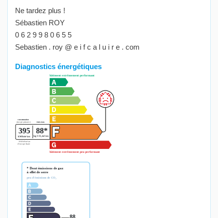
Ne tardez plus !
Sébastien ROY
0 6 2 9 9 8 0 6 5 5
Sebastien . roy @ e i f c a l u i r e . com
Diagnostics énergétiques