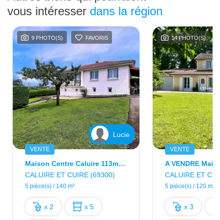
vous intéresser
dans la région
9 PHOTO(S)
FAVORIS
14 PHOTO(S)
Lucie
VENTE
VENTE
Maison Centre Caluire 113m2 Jardin
CALUIRE ET CUIRE (69300)
CALUIRE ET CUI
5 pièce(s) / 140 m²
5 pièce(s) / 120 m²
x 2
x 5
x 3