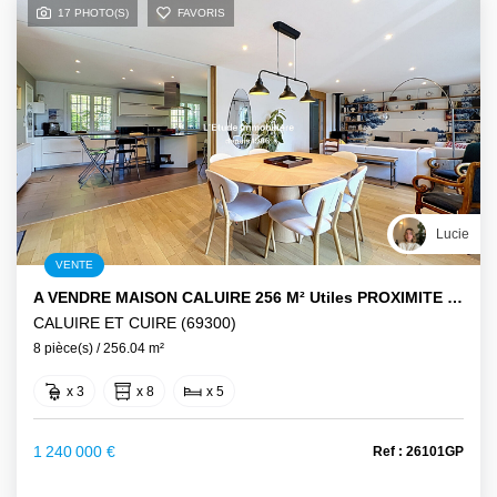
17 PHOTO(S)
FAVORIS
Lucie
VENTE
A VENDRE MAISON CALUIRE 256 M² Utiles PROXIMITE COMMERCES ET TRANSPORTS
CALUIRE ET CUIRE (69300)
8 pièce(s) / 256.04 m²
x 3
x 8
x 5
1 240 000 €
Ref : 26101GP