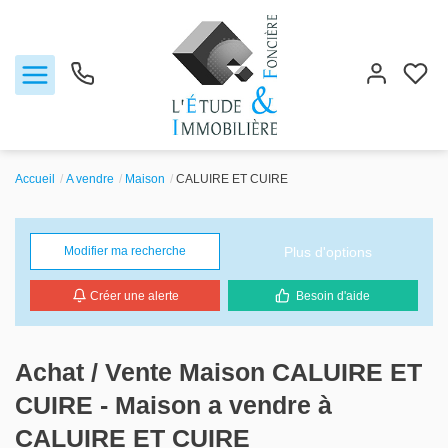
Accueil
A vendre
Maison
CALUIRE ET CUIRE
Notre agence
Ventes
Plus d'options
Modifier ma recherche
Créer une alerte
Besoin d'aide
Biens vendus
Locations
Achat / Vente Maison CALUIRE ET
CUIRE - Maison a vendre à
Estimation
CALUIRE ET CUIRE