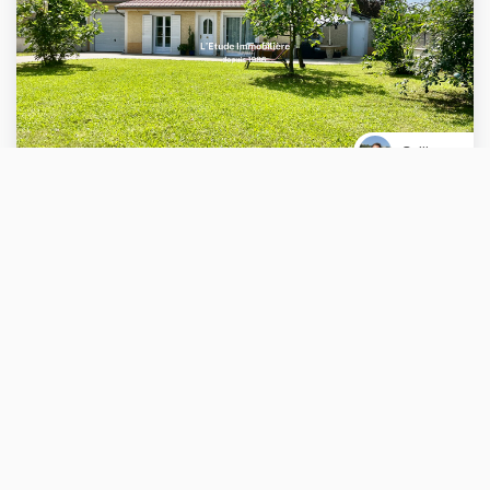
Guillaume
VENTE
A VENDRE Maison Caluire Et Cuire 5 Pièces 120 M2 Sur 689 M² De Terrain
CALUIRE ET CUIRE (69300)
5 pièce(s) / 120 m²
x 3
x 5
x 4
725 000 €
Ref : 25053GP