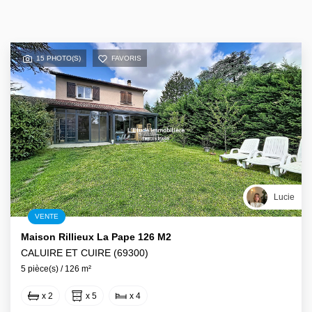
15 PHOTO(S)
FAVORIS
Lucie
VENTE
Maison Rillieux La Pape 126 M2
CALUIRE ET CUIRE (69300)
5 pièce(s) / 126 m²
x 2
x 5
x 4