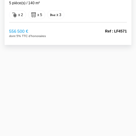
5 pièce(s) / 140 m²
x 2
x 5
x 3
556 500 €
Ref : LF4571
dont 5% TTC d'honoraires