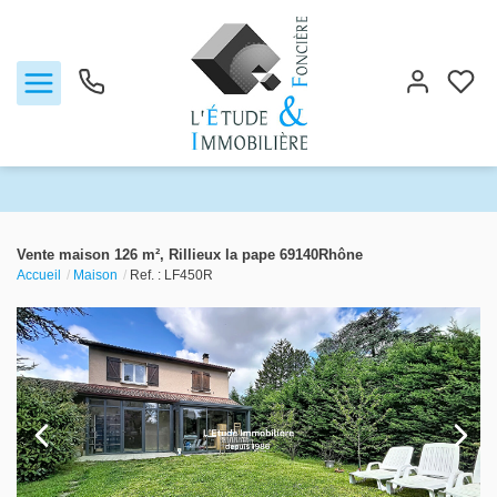
Notre agence
Vente maison 126 m², Rillieux la pape 69140Rhône
Accueil
Maison
Ref. : LF450R
Ventes
Biens vendus
Locations
Estimation