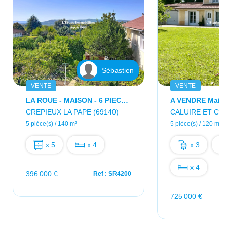
Sébastien
VENTE
VENTE
LA ROUE - MAISON - 6 PIECES - 140M2 - GARAGE - JARDIN
CREPIEUX LA PAPE (69140)
CALUIRE ET CUI
5 pièce(s) / 140 m²
5 pièce(s) / 120 m²
x 5
x 4
x 3
x 4
396 000 €
Ref : SR4200
725 000 €