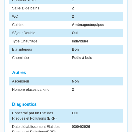
Chambre RDC
1
Salle(s) de bains
2
WC
2
Cuisine
Aménagée/équipée
Séjour Double
Oui
Type Chauffage
Individuel
Etat intérieur
Bon
Cheminée
Poêle à bois
Autres
Ascenseur
Non
Nombre places parking
2
Diagnostics
Concerné par un Etat des
Oui
Risques et Pollutions (ERP)
Date d'établissement Etat des
03/04/2026