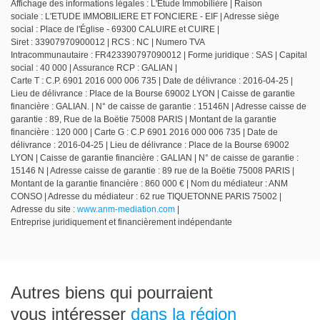
Affichage des informations légales : L'Étude Immobilière | Raison
sociale : L'ETUDE IMMOBILIERE ET FONCIERE - EIF | Adresse siège
social : Place de l'Église - 69300 CALUIRE et CUIRE |
Siret : 33907970900012 | RCS : NC | Numero TVA
Intracommunautaire : FR423390797090012 | Forme juridique : SAS | Capital
social : 40 000 | Assurance RCP : GALIAN |
Carte T : C.P. 6901 2016 000 006 735 | Date de délivrance : 2016-04-25 |
Lieu de délivrance : Place de la Bourse 69002 LYON | Caisse de garantie
financière : GALIAN. | N° de caisse de garantie : 15146N | Adresse caisse de
garantie : 89, Rue de la Boëtie 75008 PARIS | Montant de la garantie
financière : 120 000 | Carte G : C.P 6901 2016 000 006 735 | Date de
délivrance : 2016-04-25 | Lieu de délivrance : Place de la Bourse 69002
LYON | Caisse de garantie financière : GALIAN | N° de caisse de garantie :
15146 N | Adresse caisse de garantie : 89 rue de la Boëtie 75008 PARIS |
Montant de la garantie financière : 860 000 € | Nom du médiateur : ANM
CONSO | Adresse du médiateur : 62 rue TIQUETONNE PARIS 75002 |
Adresse du site :
www.anm-mediation.com
|
Entreprise juridiquement et financièrement indépendante
Autres biens qui pourraient
vous intéresser
dans la région