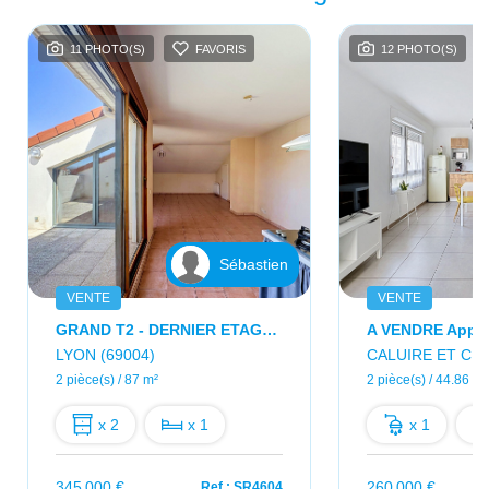
11 PHOTO(S)
FAVORIS
12 PHOTO(S)
Sébastien
VENTE
VENTE
GRAND T2 - DERNIER ETAGE - TERRASSE - GARAGE - CAVE
LYON (69004)
CALUIRE ET CUI
2 pièce(s) / 87 m²
2 pièce(s) / 44.86 m²
x 2
x 1
x 1
345 000 €
260 000 €
Ref : SR4604