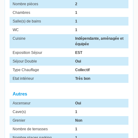
Nombre pièces
2
Chambres
1
Salle(s) de bains
1
WC
1
Cuisine
Indépendante, aménagée et
équipée
Exposition Séjour
EST
Séjour Double
Oui
Type Chauffage
Collectif
Etat intérieur
Très bon
Autres
Ascenseur
Oui
Cave(s)
1
Grenier
Non
Nombre de terrasses
1
Nombre places parking
1