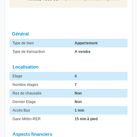
Général
Type de bien
Appartement
Type de transaction
A vendre
Localisation
Etage
4
Nombre étages
7
Rez de chaussée
Non
Dernier Etage
Non
Accès Bus
1 min
Gare-Métro-RER
15 min à pied
Aspects financiers