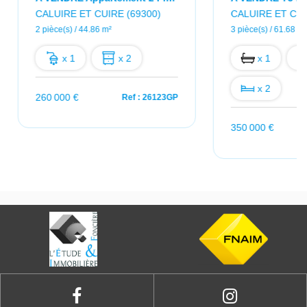
CALUIRE ET CUIRE (69300)
CALUIRE ET CUI
2 pièce(s) / 44.86 m²
3 pièce(s) / 61.68 m²
x 1
x 2
x 1
x 2
260 000 €
Ref : 26123GP
350 000 €