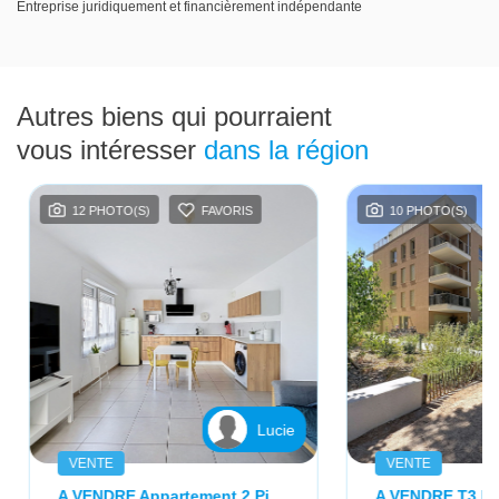
Entreprise juridiquement et financièrement indépendante
Autres biens qui pourraient
vous intéresser
dans la région
12 PHOTO(S)
FAVORIS
10 PHOTO(S)
Lucie
VENTE
VENTE
A VENDRE Appartement 2 Pièces Caluire Et Cuire 2 Pièce(s) 44.86 M2 Dernier Étage