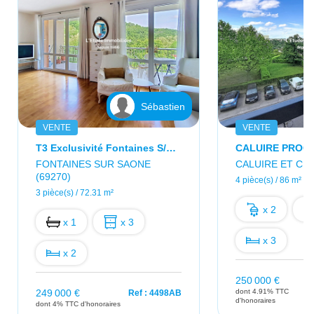
Sébastien
VENTE
VENTE
T3 Exclusivité Fontaines S/Saone En Étage Élevé, Au Calme !
FONTAINES SUR SAONE
CALUIRE ET CUI
(69270)
4 pièce(s) / 86 m²
3 pièce(s) / 72.31 m²
x 2
x 1
x 3
x 3
x 2
250 000 €
249 000 €
dont 4.91% TTC
Ref : 4498AB
d'honoraires
dont 4% TTC d'honoraires