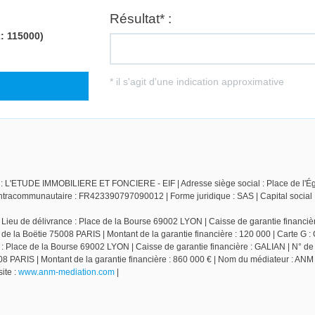
le : L'ETUDE IMMOBILIERE ET FONCIERE - EIF | Adresse siège social : Place de l'Ég
racommunautaire : FR423390797090012 | Forme juridique : SAS | Capital social :
 Lieu de délivrance : Place de la Bourse 69002 LYON | Caisse de garantie financièr
 de la Boëtie 75008 PARIS | Montant de la garantie financière : 120 000 | Carte G :
 : Place de la Bourse 69002 LYON | Caisse de garantie financière : GALIAN | N° de
5008 PARIS | Montant de la garantie financière : 860 000 € | Nom du médiateur : A
ite :
www.anm-mediation.com
|