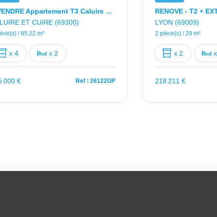
A VENDRE Appartement T3 Caluire Et Cuire 4 Pièce(s) 85.22 M2 Avec Balcon
LUIRE ET CUIRE (69300)
LYON (69009)
ièce(s) / 85.22 m²
2 pièce(s) / 29 m²
x 4
x 2
x 2
x
5 000 €
218 211 €
Ref : 26122GP