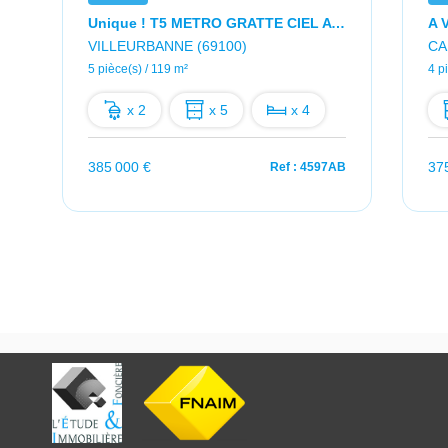
Unique ! T5 METRO GRATTE CIEL Avec Vue Exceptionnelle Sur Tous Les Couchers De Soleils !
VILLEURBANNE (69100)
CA
5 pièce(s) / 119 m²
4 p
x 2
x 5
x 4
385 000 €
37
S
Ref : 4597AB