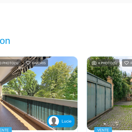
ion
0 PHOTO(S)
FAVORIS
4 PHOTO(S)
Lucie
ENTE
VENTE