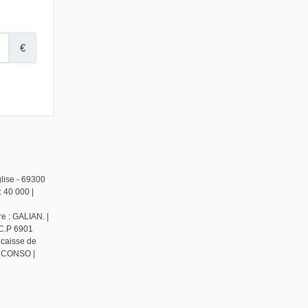
lise - 69300
 40 000 |
e : GALIAN. |
 C.P 6901
 caisse de
NM CONSO |