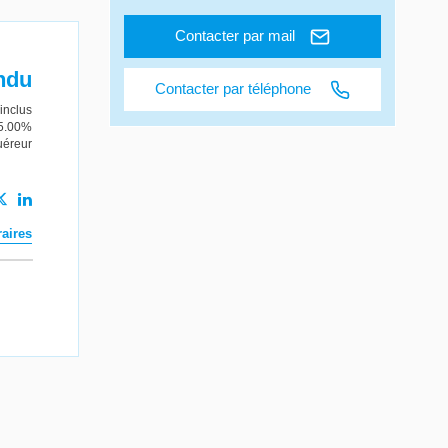
Contacter par mail
ndu
Contacter par téléphone
inclus
 5.00%
uéreur
aires