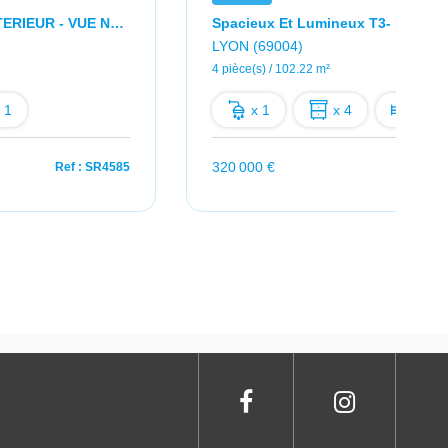
RENOVE - T2 + EXTERIEUR - VUE NATURE
LYON (69004)
4 pièce(s) / 102.22 m²
 1
x 1
x 4
x 2
320 000 €
Ref : SR4585
Ref : 