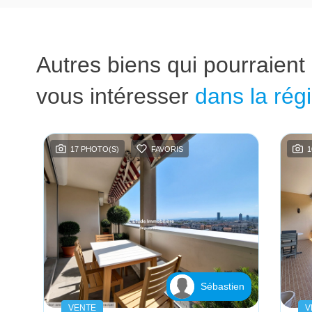
Autres biens qui pourraient
vous intéresser
dans la rég
17 PHOTO(S)
FAVORIS
1
ne
Sébastien
VENTE
V