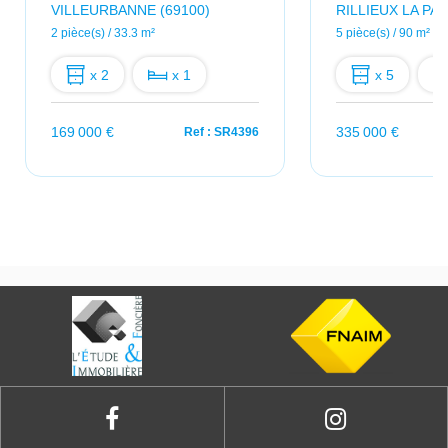
VILLEURBANNE (69100)
RILLIEUX LA PAP
2 pièce(s) / 33.3 m²
5 pièce(s) / 90 m²
x 2
x 1
x 5
169 000 €
335 000 €
Ref : SR4396