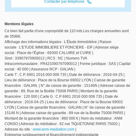
Contacter par téléphone
Mentions légales
Ce bien fait partie d'une copropriété de 110 lots.Les charges annuelles sont
de 3596€.
Affichage des informations légales : L'Étude Immobilière | Raison
sociale : L'ETUDE IMMOBILIERE ET FONCIERE - EIF | Adresse siège
social : Place de l'Église - 69300 CALUIRE et CUIRE |
Siret : 33907970900012 | RCS : NC | Numero TVA
Intracommunautaire : FR423390797090012 | Forme juridique : SAS | Capital
social : 40 000 | Assurance RCP : GALIAN |
Carte T : C.P. 6901 2016 000 006 735 | Date de délivrance : 2016-04-25 |
Lieu de délivrance : Place de la Bourse 69002 LYON | Caisse de garantie
financière : GALIAN. | N° de caisse de garantie : 15146N | Adresse caisse de
garantie : 89, Rue de la Boëtie 75008 PARIS | Montant de la garantie
financière : 120 000 | Carte G : C.P 6901 2016 000 006 735 | Date de
délivrance : 2016-04-25 | Lieu de délivrance : Place de la Bourse 69002
LYON | Caisse de garantie financière : GALIAN | N° de caisse de garantie :
15146 N | Adresse caisse de garantie : 89 rue de la Boëtie 75008 PARIS |
Montant de la garantie financière : 860 000 € | Nom du médiateur : ANM
CONSO | Adresse du médiateur : 62 rue TIQUETONNE PARIS 75002 |
Adresse du site :
www.anm-mediation.com
|
Entreprise juridiquement et financièrement indépendante