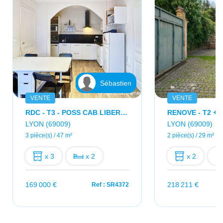
Sébastien
VENTE
VENTE
RDC - T3 - POSS CAB LIBERAL. - 47M2 - 2 PARKINGS
LYON (69009)
LYON (69009)
3 pièce(s) / 47 m²
2 pièce(s) / 29 m²
x 3
x 2
x 2
169 000 €
218 211 €
Ref : SR4372