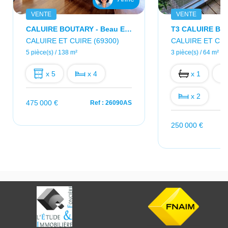
VENTE
VENTE
CALUIRE BOUTARY - Beau Et Grand 6 Pièces De 139m2 - 4 Chambres
CALUIRE ET CUIRE (69300)
CALUIRE ET CUI
5 pièce(s) / 138 m²
3 pièce(s) / 64 m²
x 5
x 4
x 1
x 2
475 000 €
Ref : 26090AS
250 000 €