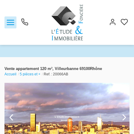
Notre agence
Vente appartement 120 m², Villeurbanne 69100Rhône
Accueil
5 pièces et +
Ref. : 20066AB
Ventes
Biens vendus
Locations
Estimation