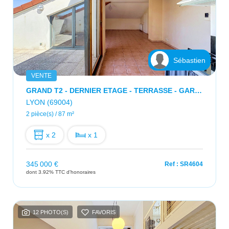
Sébastien
VENTE
GRAND T2 - DERNIER ETAGE - TERRASSE - GARAGE - CAVE
LYON (69004)
2 pièce(s) / 87 m²
x 2
x 1
345 000 €
Ref : SR4604
dont 3.92% TTC d'honoraires
12 PHOTO(S)
FAVORIS