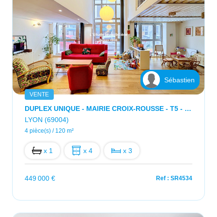
Sébastien
VENTE
DUPLEX UNIQUE - MAIRIE CROIX-ROUSSE - T5 - 120M2
LYON (69004)
4 pièce(s) / 120 m²
x 1
x 4
x 3
449 000 €
Ref : SR4534