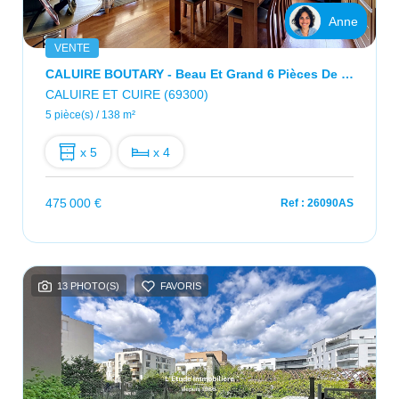
Anne
VENTE
CALUIRE BOUTARY - Beau Et Grand 6 Pièces De 139m2 - 4 Chambres
CALUIRE ET CUIRE (69300)
5 pièce(s) / 138 m²
x 5
x 4
475 000 €
Ref : 26090AS
13 PHOTO(S)
FAVORIS