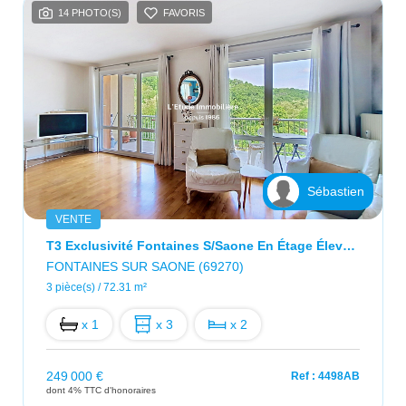
14 PHOTO(S)
FAVORIS
Sébastien
VENTE
T3 Exclusivité Fontaines S/Saone En Étage Élevé, Au Calme !
FONTAINES SUR SAONE (69270)
3 pièce(s) / 72.31 m²
x 1
x 3
x 2
249 000 €
Ref : 4498AB
dont 4% TTC d'honoraires