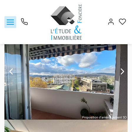
Vente appartement 87.08 m², Caluire et cuire 69300Rhône
Accueil
5 pièces et +
Ref. : 3938
Notre agence
Ventes
Biens vendus
Locations
Estimation