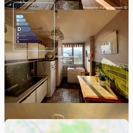
Montant estimé des dépenses annuelles d'énergie pour un
usage standard entre 1420€ et 1980€. indexées aux années
2021,2022 et 2023 (abonnement compris).
Découvrez votre futur quartier
Avec votre expert L'ÉTUDE IMMOBILIÈRE ET FONCIÈRE