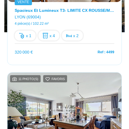
VENTE
Spacieux Et Lumineux T3- LIMITE CX ROUSSE/METRO CUIRE - 102 M2 - Résidence Standing
LYON (69004)
4 pièce(s) / 102.22 m²
x 1
x 4
x 2
320 000 €
Ref : 4499
11 PHOTO(S)
FAVORIS