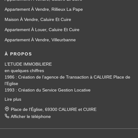
Appartement À Vendre, Rillieux La Pape
Maison À Vendre, Caluire Et Cuire
Appartement À Louer, Caluire Et Cuire
Appartement À Vendre, Villeurbanne
À PROPOS
L’ETUDE IMMOBILIERE
en quelques chiffres
1986 : Création de l’agence de Transaction à CALUIRE Place de
l’Eglise
1993 : Création du Service Gestion Locative
2008 : Ouverture de l’Agence de Rillieux la Pape 3052 Route de
Lire plus
Strasbourg
10 collaborateurs à votre service investis à 100 %
Place de l'Église, 69300 CALUIRE et CUIRE
12 à 20 ans Ancienneté moyenne des négociateurs
Afficher le téléphone
100 Ventes en moyenne par an
400 lots en gestion
744 Avis sur Opinion System