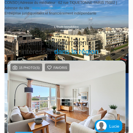
CONSO | Adresse du médiateur : 62 rue TIQUETONNE PARIS 75002 |
Adresse du site :
www.anm-mediation.com
|
Entreprise juridiquement et financièrement indépendante
Autres biens qui pourraient
vous intéresser
dans la région
15 PHOTO(S)
FAVORIS
Lucie