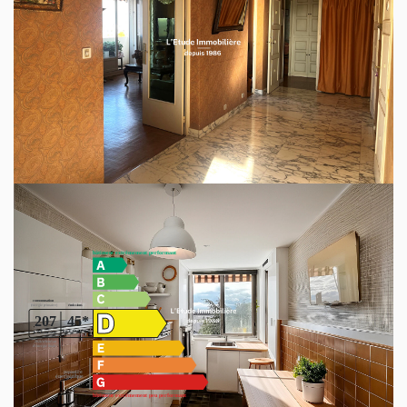
d'acquéreur un box fermé pour votre véhicule en
supplément du prix.
Idéalement situé à proximité des transports en commun
(bus 33, C1, C2, 38) et à seulement 10 minutes à pied ou
en vélo du métro Cuire via la Voie Verte, il allie praticité et
qualité de vie.
Un cadre agréable et fonctionnel, à visiter sans attendre !
Diagnostics énergétiques