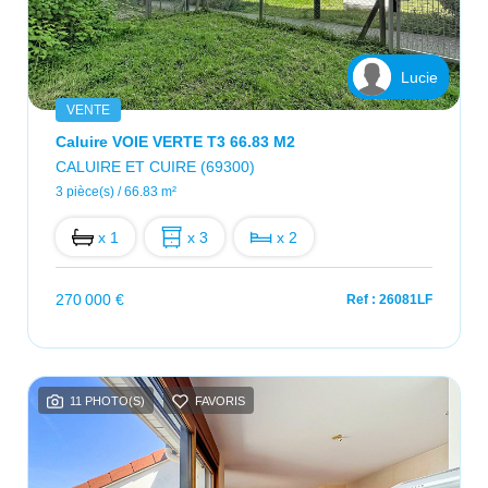
Lucie
VENTE
Caluire VOIE VERTE T3 66.83 M2
CALUIRE ET CUIRE (69300)
3 pièce(s) / 66.83 m²
x 1
x 3
x 2
270 000 €
Ref : 26081LF
11 PHOTO(S)
FAVORIS