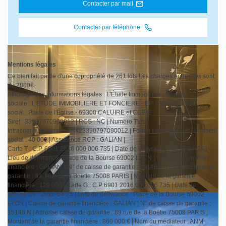
Contacter par mail
Contacter par téléphone
Mentions légales
Ce bien fait partie d'une copropriété de 261 lots.Les charges annuelles sont
de 2800€.
Affichage des informations légales : L'Étude Immobilière | Raison
sociale : L'ETUDE IMMOBILIERE ET FONCIERE - EIF | Adresse siège
social : Place de l'Église - 69300 CALUIRE et CUIRE |
Siret : 33907970900012 | RCS : NC | Numero TVA
Intracommunautaire : FR423390797090012 | Forme juridique : SAS | Capital
social : 40 000 | Assurance RCP : GALIAN |
Carte T : C.P. 6901 2016 000 006 735 | Date de délivrance : 2016-04-25 |
Lieu de délivrance : Place de la Bourse 69002 LYON | Caisse de garantie
financière : GALIAN. | N° de caisse de garantie : 15146N | Adresse caisse de
garantie : 89, Rue de la Boëtie 75008 PARIS | Montant de la garantie
financière : 120 000 | Carte G : C.P 6901 2016 000 006 735 | Date de
délivrance : 2016-04-25 | Lieu de délivrance : Place de la Bourse 69002
LYON | Caisse de garantie financière : GALIAN | N° de caisse de garantie :
15146 N | Adresse caisse de garantie : 89 rue de la Boëtie 75008 PARIS |
Montant de la garantie financière : 860 000 € | Nom du médiateur : ANM