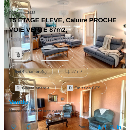
Gestion locative
Référence 3938
T5 ETAGE ELEVE, Caluire PROCHE
VOIE VERTE 87m2,
Caluire et cuire 69300
2
5 pièce(s)
4 chambre(s)
87 m²
D
Classe énergie
D
Emission GES
Vendu
Honoraires à la charge du vendeur
Partager :