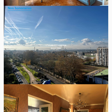
Nos honoraires
Appartement T5 de 87m2 situé à Caluire et proximité
immédiate de la voie verte.
Découvrez ce T5 en étage élevé sans vis-à-vis, offrant un
cadre de vie idéal pour une famille.
Cet appartement spacieux comprend une grande entrée
avec nombreux rangements, facilitant l'organisation
quotidienne et desservant les différentes pièces.
Dont un séjour double lumineux donnant sur deux balcons,
parfaits pour profiter de l'extérieur et une cuisine séparée,
Côté nuit vous trouverez trois chambres dont une avec sa
loggia et sa salle d'eau attenante; une salle de bains et des
WC indépendants.
En complément, ce bien inclut une cave et la possibilité