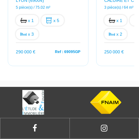
LYON (69004)
CALUIRE ET CUI
5 pièce(s) / 75.02 m²
3 pièce(s) / 64 m²
x 1
x 5
x 1
x 3
x 2
290 000 €
250 000 €
Ref : 69095GP