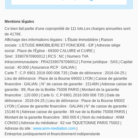
Mentions légales
Ce bien fait partie d'une copropriété de 111 lots.Les charges annuelles sont
de 4176€.
Affichage des informations légales : L'Étude Immobilière | Raison
sociale : L'ETUDE IMMOBILIERE ET FONCIERE - EIF | Adresse siège
social : Place de l'Église - 69300 CALUIRE et CUIRE |
Siret : 33907970900012 | RCS : NC | Numero TVA
Intracommunautaire : FR423390797090012 | Forme juridique : SAS | Capital
social : 40 000 | Assurance RCP : GALIAN |
Carte T : C.P. 6901 2016 000 006 735 | Date de délivrance : 2016-04-25 |
Lieu de délivrance : Place de la Bourse 69002 LYON | Caisse de garantie
financière : GALIAN. | N° de caisse de garantie : 15146N | Adresse caisse de
garantie : 89, Rue de la Boëtie 75008 PARIS | Montant de la garantie
financière : 120 000 | Carte G : C.P 6901 2016 000 006 735 | Date de
délivrance : 2016-04-25 | Lieu de délivrance : Place de la Bourse 69002
LYON | Caisse de garantie financière : GALIAN | N° de caisse de garantie :
15146 N | Adresse caisse de garantie : 89 rue de la Boëtie 75008 PARIS |
Montant de la garantie financière : 860 000 € | Nom du médiateur : ANM
CONSO | Adresse du médiateur : 62 rue TIQUETONNE PARIS 75002 |
Adresse du site :
www.anm-mediation.com
|
Entreprise juridiquement et financièrement indépendante