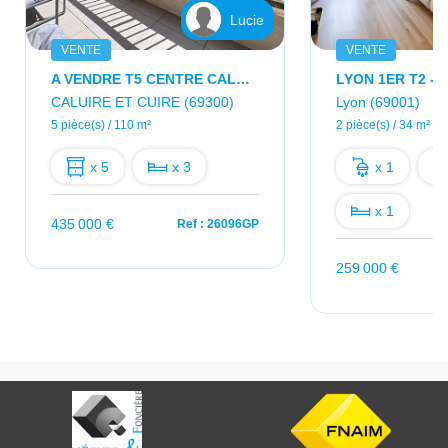
Lucie
VENTE
VENTE
A VENDRE T5 CENTRE CALUIRE - RESIDENCE STANDING
CALUIRE ET CUIRE (69300)
Lyon (69001)
5 pièce(s) / 110 m²
2 pièce(s) / 34 m²
x 5
x 3
x 1
x 1
435 000 €
Ref : 26096GP
259 000 €