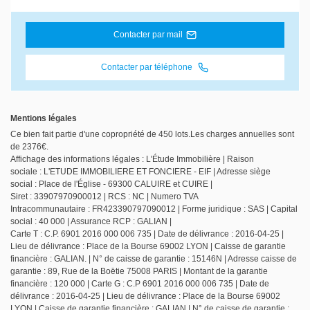
Contacter par mail
Contacter par téléphone
Mentions légales
Ce bien fait partie d'une copropriété de 450 lots.Les charges annuelles sont
de 2376€.
Affichage des informations légales : L'Étude Immobilière | Raison
sociale : L'ETUDE IMMOBILIERE ET FONCIERE - EIF | Adresse siège
social : Place de l'Église - 69300 CALUIRE et CUIRE |
Siret : 33907970900012 | RCS : NC | Numero TVA
Intracommunautaire : FR423390797090012 | Forme juridique : SAS | Capital
social : 40 000 | Assurance RCP : GALIAN |
Carte T : C.P. 6901 2016 000 006 735 | Date de délivrance : 2016-04-25 |
Lieu de délivrance : Place de la Bourse 69002 LYON | Caisse de garantie
financière : GALIAN. | N° de caisse de garantie : 15146N | Adresse caisse de
garantie : 89, Rue de la Boëtie 75008 PARIS | Montant de la garantie
financière : 120 000 | Carte G : C.P 6901 2016 000 006 735 | Date de
délivrance : 2016-04-25 | Lieu de délivrance : Place de la Bourse 69002
LYON | Caisse de garantie financière : GALIAN | N° de caisse de garantie :