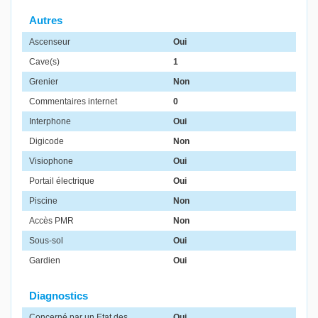
Autres
Ascenseur
Oui
Cave(s)
1
Grenier
Non
Commentaires internet
0
Interphone
Oui
Digicode
Non
Visiophone
Oui
Portail électrique
Oui
Piscine
Non
Accès PMR
Non
Sous-sol
Oui
Gardien
Oui
Diagnostics
Concerné par un Etat des
Oui