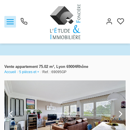
Notre agence
Vente appartement 75.02 m², Lyon 69004Rhône
Accueil
5 pièces et +
Ref. : 69095GP
Ventes
Biens vendus
Locations
Estimation