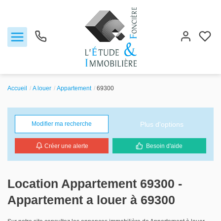
Accueil
A louer
Appartement
69300
Notre agence
Plus d'options
Modifier ma recherche
Ventes
Créer une alerte
Besoin d'aide
Biens vendus
Locations
Location Appartement 69300 -
Appartement a louer à 69300
Estimation