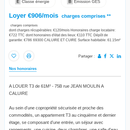
E
Classe énergie
B
Emission GES
Loyer €906/mois
charges comprises **
charges comprises
dont charges récupérables: €120/mois
Honoraires charge locataire:
€722 TTC
dont honoraires d'état des lieux: €110 TTC
Dépôt de
garantie: €786
69300 CALUIRE ET CUIRE
Surface habitable: 61.15m²
Partager :
Nos honoraires
A LOUER T3 de 61M² - 75B rue JEAN MOULIN A
CALUIRE
Au sein d'une copropriété sécurisée et proche des
commodités, un appartement T3 au cinquième et dernier
étage, se composant d'une entrée, un séjour avec
rangements, une cuisine, deux chambres, une salle d'eau,