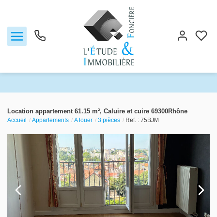
Notre agence
Location appartement 61.15 m², Caluire et cuire 69300Rhône
Accueil
Appartements
A louer
3 pièces
Ref. : 75BJM
Ventes
Biens vendus
Locations
Estimation