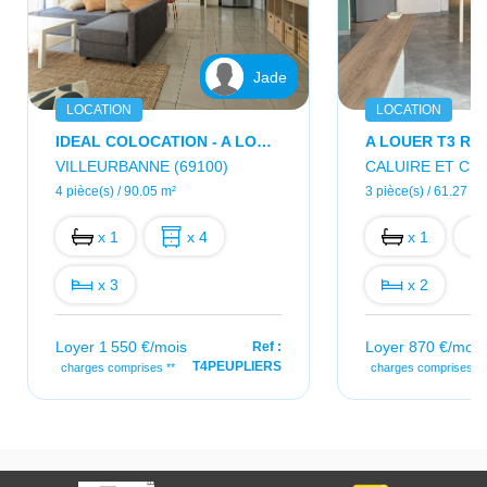
Jade
LOCATION
LOCATION
IDEAL COLOCATION - A LOUER T4 MEUBLE DE 90.05 M² - 7 RUE DES PEUPLIERS A VILLEURBANNE
VILLEURBANNE (69100)
CALUIRE ET CUI
4 pièce(s) / 90.05 m²
3 pièce(s) / 61.27 m²
x 1
x 4
x 1
x 3
x 2
Loyer 1 550 €/mois
Loyer 870 €/mois
Ref :
T4PEUPLIERS
charges comprises **
charges comprises **