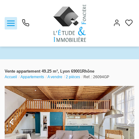
Notre agence
Vente appartement 49.25 m², Lyon 69001Rhône
Accueil
Appartements
A vendre
2 pièces
Ref. : 26094GP
Ventes
Biens vendus
Locations
Estimation