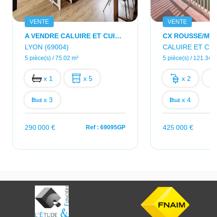
VENTE
VENTE
A VENDRE CALUIRE ET CUIRE Appartement 5 Pièces 8 Min Du Métro
CX ROUSSE/ME
LYON (69004)
CALUIRE ET CUI
5 pièce(s) / 75.02 m²
5 pièce(s) / 121.34 
x 1
x 5
x 2
x 3
x 4
290 000 €
425 000 €
Ref : 69095GP