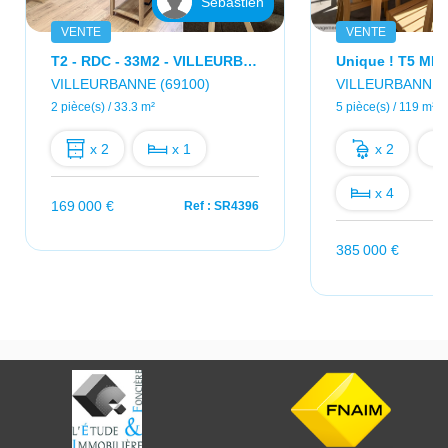
Sébastien
VENTE
VENTE
T2 - RDC - 33M2 - VILLEURBANNE
VILLEURBANNE (69100)
VILLEURBANNE (
2 pièce(s) / 33.3 m²
5 pièce(s) / 119 m²
x 2
x 1
x 2
x 4
169 000 €
Ref : SR4396
385 000 €