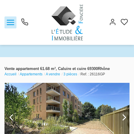
Notre agence
Vente appartement 61.68 m², Caluire et cuire 69300Rhône
Accueil
Appartements
A vendre
3 pièces
Ref. : 26116GP
Ventes
Biens vendus
Locations
Estimation