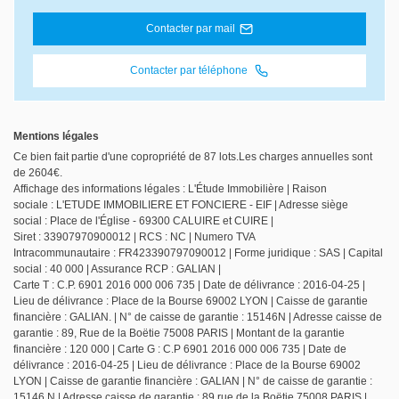
Contacter par mail
Contacter par téléphone
Mentions légales
Ce bien fait partie d'une copropriété de 87 lots.Les charges annuelles sont
de 2604€.
Affichage des informations légales : L'Étude Immobilière | Raison
sociale : L'ETUDE IMMOBILIERE ET FONCIERE - EIF | Adresse siège
social : Place de l'Église - 69300 CALUIRE et CUIRE |
Siret : 33907970900012 | RCS : NC | Numero TVA
Intracommunautaire : FR423390797090012 | Forme juridique : SAS | Capital
social : 40 000 | Assurance RCP : GALIAN |
Carte T : C.P. 6901 2016 000 006 735 | Date de délivrance : 2016-04-25 |
Lieu de délivrance : Place de la Bourse 69002 LYON | Caisse de garantie
financière : GALIAN. | N° de caisse de garantie : 15146N | Adresse caisse de
garantie : 89, Rue de la Boëtie 75008 PARIS | Montant de la garantie
financière : 120 000 | Carte G : C.P 6901 2016 000 006 735 | Date de
délivrance : 2016-04-25 | Lieu de délivrance : Place de la Bourse 69002
LYON | Caisse de garantie financière : GALIAN | N° de caisse de garantie :
15146 N | Adresse caisse de garantie : 89 rue de la Boëtie 75008 PARIS |