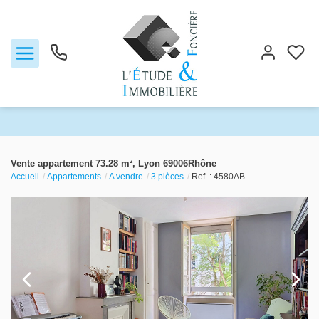
Notre agence
Vente appartement 73.28 m², Lyon 69006Rhône
Accueil
Appartements
A vendre
3 pièces
Ref. : 4580AB
Ventes
Biens vendus
Locations
Estimation