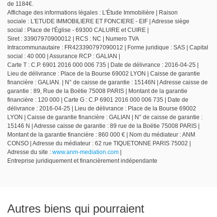
de 1184€.
Affichage des informations légales : L'Étude Immobilière | Raison
sociale : L'ETUDE IMMOBILIERE ET FONCIERE - EIF | Adresse siège
social : Place de l'Église - 69300 CALUIRE et CUIRE |
Siret : 33907970900012 | RCS : NC | Numero TVA
Intracommunautaire : FR423390797090012 | Forme juridique : SAS | Capital
social : 40 000 | Assurance RCP : GALIAN |
Carte T : C.P. 6901 2016 000 006 735 | Date de délivrance : 2016-04-25 |
Lieu de délivrance : Place de la Bourse 69002 LYON | Caisse de garantie
financière : GALIAN. | N° de caisse de garantie : 15146N | Adresse caisse de
garantie : 89, Rue de la Boëtie 75008 PARIS | Montant de la garantie
financière : 120 000 | Carte G : C.P 6901 2016 000 006 735 | Date de
délivrance : 2016-04-25 | Lieu de délivrance : Place de la Bourse 69002
LYON | Caisse de garantie financière : GALIAN | N° de caisse de garantie :
15146 N | Adresse caisse de garantie : 89 rue de la Boëtie 75008 PARIS |
Montant de la garantie financière : 860 000 € | Nom du médiateur : ANM
CONSO | Adresse du médiateur : 62 rue TIQUETONNE PARIS 75002 |
Adresse du site :
www.anm-mediation.com
|
Entreprise juridiquement et financièrement indépendante
Autres biens qui pourraient