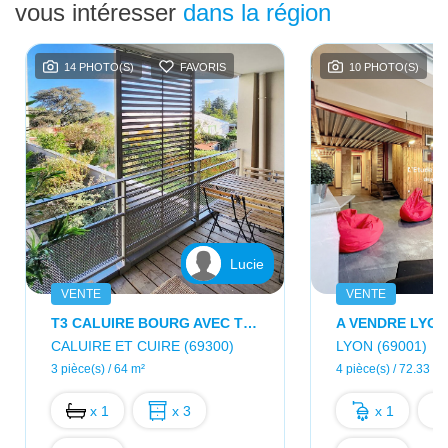
vous intéresser
dans la région
14 PHOTO(S)
FAVORIS
10 PHOTO(S)
Lucie
VENTE
VENTE
T3 CALUIRE BOURG AVEC TERRASSE ET GARAGE ! Résidence Récente - Sur Jardin Intérieur
CALUIRE ET CUIRE (69300)
LYON (69001)
3 pièce(s) / 64 m²
4 pièce(s) / 72.33 m²
x 1
x 3
x 1