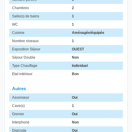
Chambres
2
Salle(s) de bains
1
WC
1
Cuisine
Aménagée/équipée
Nombre niveaux
1
Exposition Séjour
OUEST
Séjour Double
Non
Type Chauffage
Individuel
Etat intérieur
Bon
Autres
Ascenseur
Oui
Cave(s)
1
Grenier
Oui
Interphone
Non
Digicode
Oui