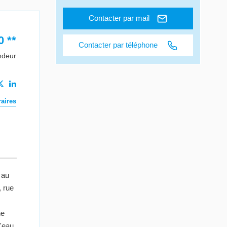
Contacter par mail
0
**
Contacter par téléphone
ndeur
aires
 au
, rue
ne
'eau,