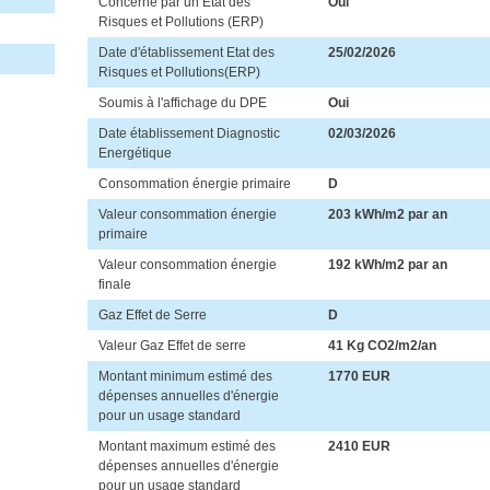
Concerné par un Etat des
Oui
Risques et Pollutions (ERP)
Date d'établissement Etat des
25/02/2026
Risques et Pollutions(ERP)
Soumis à l'affichage du DPE
Oui
Date établissement Diagnostic
02/03/2026
Energétique
Consommation énergie primaire
D
Valeur consommation énergie
203 kWh/m2 par an
primaire
Valeur consommation énergie
192 kWh/m2 par an
finale
Gaz Effet de Serre
D
Valeur Gaz Effet de serre
41 Kg CO2/m2/an
Montant minimum estimé des
1770 EUR
dépenses annuelles d'énergie
pour un usage standard
Montant maximum estimé des
2410 EUR
dépenses annuelles d'énergie
pour un usage standard