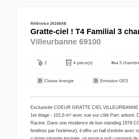
Référence 26108AB
Gratte-ciel ! T4 Familial 3 ch
Villeurbanne 69100
2
4 pièce(s)
3 chambre
D
Classe énergie
D
Emission GES
Exclusivité COEUR GRATTE CIEL VILLEURBANNE & 
1er étage - 101,6 m² avec vue sur côté Parc arboré. D
Racine. Dans une résidence de bon standing 1978 CO
fenêtres par l'extérieur), il offre un hall d'entrée av
cuisine séparée équipée, un espace nuit composé de 3 