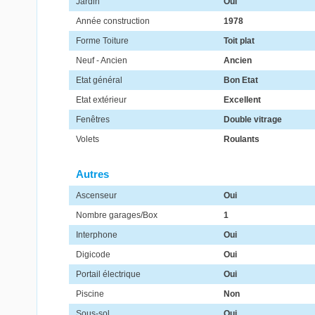
Jardin
Oui
Année construction
1978
Forme Toiture
Toit plat
Neuf - Ancien
Ancien
Etat général
Bon Etat
Etat extérieur
Excellent
Fenêtres
Double vitrage
Volets
Roulants
Autres
Ascenseur
Oui
Nombre garages/Box
1
Interphone
Oui
Digicode
Oui
Portail électrique
Oui
Piscine
Non
Sous-sol
Oui