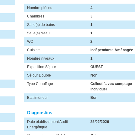
Nombre pièces
4
Chambres
3
Salle(s) de bains
1
Salle(s) d'eau
1
WC
2
Cuisine
Indépendante Aménagée
Nombre niveaux
1
Exposition Séjour
OUEST
Séjour Double
Non
Type Chauffage
Collectif avec comptage
individuel
Etat intérieur
Bon
Diagnostics
Date établissement Audit
25/02/2026
Energétique