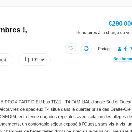
€290 00
ambres !,
Honoraires à la charge du ve
Partager :
Nos honor
(s)
101 m²
PROX PART DIEU bus TB11 - T4 FAMILIAL d'angle Sud et Ouest
écouvrez ce spacieux T4 situé dans le quartier prisé des Gratte-Ciel
GEDIM, entretenue (façades repeintes avec isolation des allèges de
ec rangements, un confortable séjour exposé à l'Ouest, sans vis-à-vis, u
chambres de belles tailles dont une avec salle de bains, une salle d