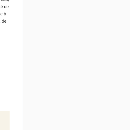
té de
te à
x de