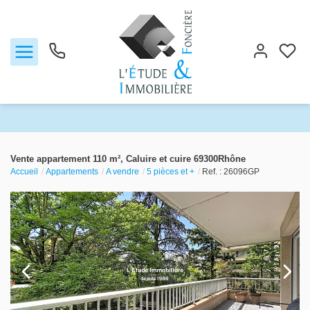
Notre agence
Vente appartement 110 m², Caluire et cuire 69300Rhône
Accueil
Appartements
A vendre
5 pièces et +
Ref. : 26096GP
Ventes
Biens vendus
Locations
Estimation