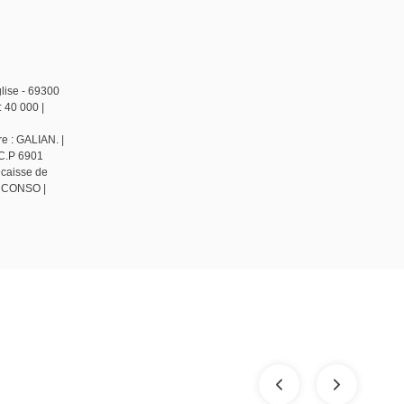
lise - 69300
 40 000 |
e : GALIAN. |
 C.P 6901
 caisse de
NM CONSO |