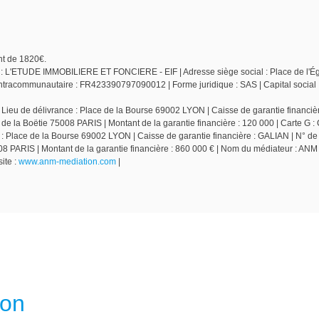
nt de 1820€.
le : L'ETUDE IMMOBILIERE ET FONCIERE - EIF | Adresse siège social : Place de l'Ég
racommunautaire : FR423390797090012 | Forme juridique : SAS | Capital social :
 Lieu de délivrance : Place de la Bourse 69002 LYON | Caisse de garantie financièr
 de la Boëtie 75008 PARIS | Montant de la garantie financière : 120 000 | Carte G :
 : Place de la Bourse 69002 LYON | Caisse de garantie financière : GALIAN | N° de
5008 PARIS | Montant de la garantie financière : 860 000 € | Nom du médiateur : A
ite :
www.anm-mediation.com
|
ion