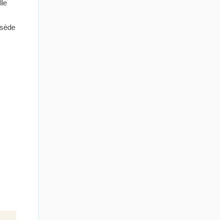
lle
ssède