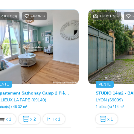
 PHOTO(S)
FAVORIS
4 PHOTO(S)
ENTE
VENTE
Appartement Sathonay Camp 2 Pièce(s) 48.32 M2
LLIEUX LA PAPE (69140)
LYON (69009)
ièce(s) / 48.32 m²
1 pièce(s) / 14 m²
x 1
x 2
x 1
x 1