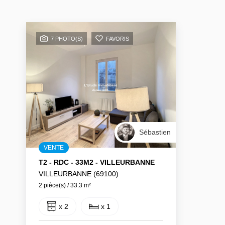
7 PHOTO(S)
FAVORIS
Sébastien
VENTE
T2 - RDC - 33M2 - VILLEURBANNE
VILLEURBANNE (69100)
2 pièce(s) / 33.3 m²
x 2
x 1