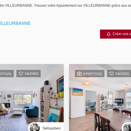
à vendre VILLEURBANNE. Trouvez votre Appartement sur VILLEURBANNE grâce au
 VILLEURBANNE
Créer une a
HOTO(S)
FAVORIS
6 PHOTO(S)
FAVORIS
Sébastien