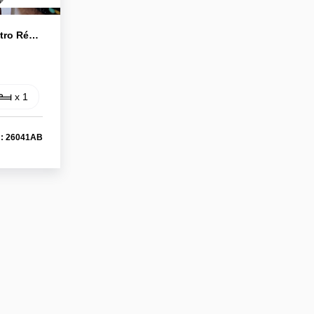
Exclusivité ! Au Pied Du Métro République ! Spacieux T2 De 45 M² En Dernier Étage + Garage
x 1
 : 26041AB