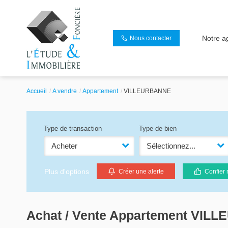
Notre a
Nous contacter
Accueil
A vendre
Appartement
VILLEURBANNE
Type de transaction
Type de bien
Acheter
Sélectionnez...
Plus d'options
Créer une alerte
Confier 
Achat / Vente Appartement VIL