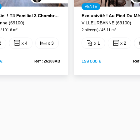
VENTE
Gratte-Ciel ! T4 Familial 3 Chambres !
anne (69100)
VILLEURBANNE (69100)
 / 101.6 m²
2 pièce(s) / 45.11 m²
2
x 4
x 3
x 1
x 2
 €
199 000 €
Ref : 26108AB
Ref