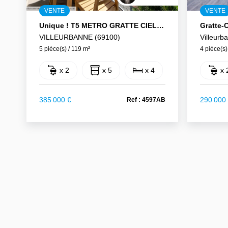
VENTE
VENTE
Unique ! T5 METRO GRATTE CIEL Avec Vue Exceptionnelle Sur Tous Les Couchers De Soleils !
VILLEURBANNE (69100)
Villeurb
5 pièce(s) / 119 m²
4 pièce(s)
x 2
x 5
x 4
x 
385 000 €
290 000
Ref : 4597AB