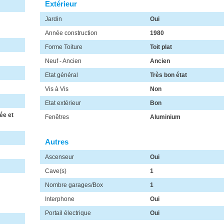
Extérieur
Jardin
Oui
Année construction
1980
Forme Toiture
Toit plat
Neuf - Ancien
Ancien
Etat général
Très bon état
Vis à Vis
Non
Etat extérieur
Bon
ée et
Fenêtres
Aluminium
Autres
Ascenseur
Oui
Cave(s)
1
Nombre garages/Box
1
Interphone
Oui
Portail électrique
Oui