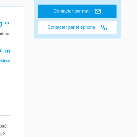
Contacter par mail
0
**
Contacter par téléphone
ndeur
aires
osé
, 2