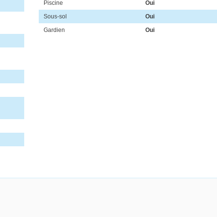
Piscine
Oui
Sous-sol
Oui
Gardien
Oui