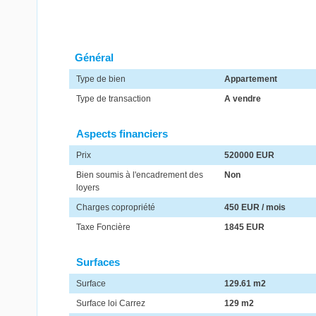
Général
Type de bien
Appartement
Type de transaction
A vendre
Aspects financiers
Prix
520000 EUR
Bien soumis à l'encadrement des
Non
loyers
Charges copropriété
450 EUR / mois
Taxe Foncière
1845 EUR
Surfaces
Surface
129.61 m2
Surface loi Carrez
129 m2