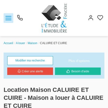
Accueil
A louer
Maison
CALUIRE ET CUIRE
Notre agence
Plus d'options
Modifier ma recherche
Ventes
Créer une alerte
Besoin d'aide
Biens vendus
Locations
Location Maison CALUIRE ET
CUIRE - Maison a louer à CALUIRE
Estimation
ET CUIRE