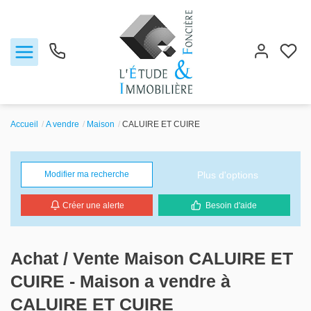
Accueil
A vendre
Maison
CALUIRE ET CUIRE
Notre agence
Plus d'options
Modifier ma recherche
Ventes
Créer une alerte
Besoin d'aide
Biens vendus
Locations
Achat / Vente Maison CALUIRE ET
CUIRE - Maison a vendre à
Estimation
CALUIRE ET CUIRE