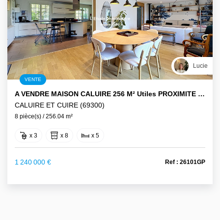
Lucie
VENTE
A VENDRE MAISON CALUIRE 256 M² Utiles PROXIMITE COMMERCES ET TRANSPORTS
CALUIRE ET CUIRE (69300)
8 pièce(s) / 256.04 m²
x 3
x 8
x 5
1 240 000 €
Ref : 26101GP