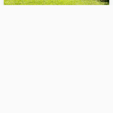
Guillaume
VENTE
A VENDRE Maison Caluire Et Cuire 5 Pièces 120 M2 Sur 689 M² De Terrain
CALUIRE ET CUIRE (69300)
5 pièce(s) / 120 m²
x 3
x 5
x 4
725 000 €
Ref : 25053GP