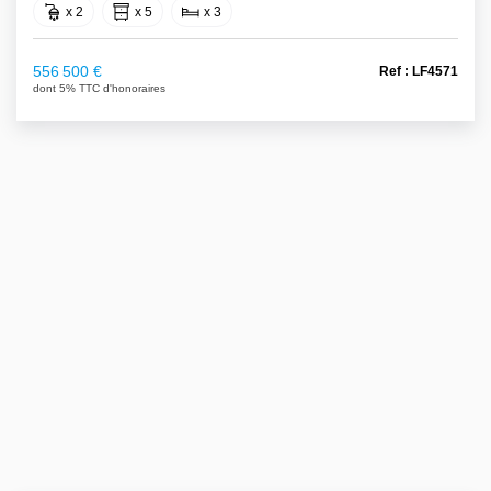
x 2
x 5
x 3
556 500 €
Ref : LF4571
dont 5% TTC d'honoraires