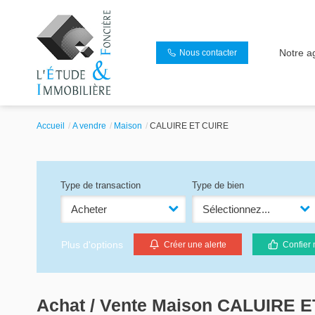
Notre a
Nous contacter
Accueil
A vendre
Maison
CALUIRE ET CUIRE
Type de transaction
Type de bien
Acheter
Sélectionnez...
Plus d'options
Créer une alerte
Confier 
Achat / Vente Maison CALUIRE E