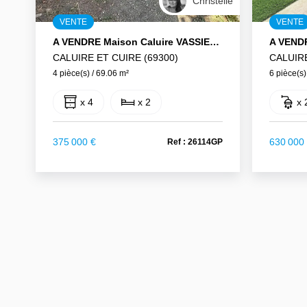
Christelle
VENTE
VENTE
A VENDRE Maison Caluire VASSIEUX 4 Pièce(s) 69.06 M2
CALUIRE ET CUIRE (69300)
CALUIRE
4 pièce(s) / 69.06 m²
6 pièce(s)
x 4
x 2
x 
375 000 €
630 000
Ref : 26114GP