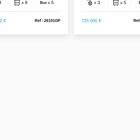
3
x 8
x 5
x 3
x 5
0 €
725 000 €
Ref : 26101GP
Ref