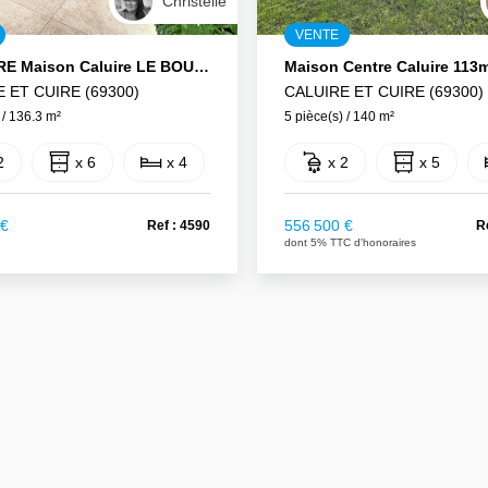
Christelle
VENTE
A VENDRE Maison Caluire LE BOURG 6 Pièce(s) 136.30 M2 Avec Jardinet Et Terrasse
Maison Centre Caluire 113
 ET CUIRE (69300)
CALUIRE ET CUIRE (69300)
 / 136.3 m²
5 pièce(s) / 140 m²
2
x 6
x 4
x 2
x 5
 €
556 500 €
Ref : 4590
R
dont 5% TTC d'honoraires