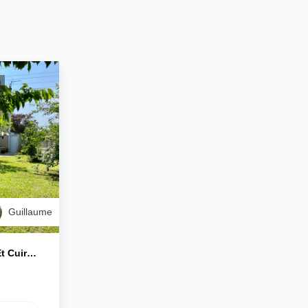
Guillaume
A VENDRE Maison Caluire Et Cuire 5 Pièces 120 M2 Sur 689 M² De Terrain