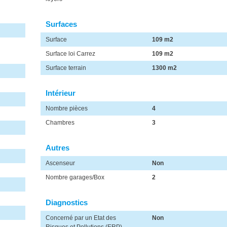
Surfaces
Surface
109 m2
Surface loi Carrez
109 m2
Surface terrain
1300 m2
Intérieur
Nombre pièces
4
Chambres
3
Autres
Ascenseur
Non
Nombre garages/Box
2
Diagnostics
Concerné par un Etat des
Non
Risques et Pollutions (ERP)