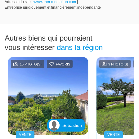
Adresse du site :
www.anm-mediation.com
|
Entreprise juridiquement et financièrement indépendante
Autres biens qui pourraient
vous intéresser
dans la région
15 PHOTO(S)
FAVORIS
9 PHOTO(S)
Sébastien
VENTE
VENTE