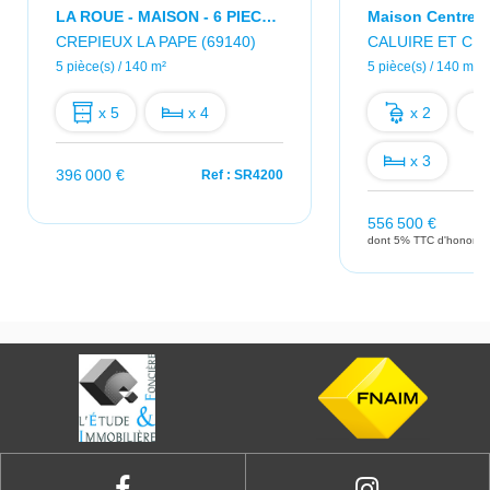
LA ROUE - MAISON - 6 PIECES - 140M2 - GARAGE - JARDIN
CREPIEUX LA PAPE (69140)
CALUIRE ET CUI
5 pièce(s) / 140 m²
5 pièce(s) / 140 m²
x 5
x 4
x 2
x 3
396 000 €
Ref : SR4200
556 500 €
dont 5% TTC d'honorair