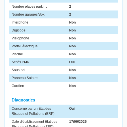
Nombre places parking
2
Nombre garages/Box
2
Interphone
Non
Digicode
Non
Visiophone
Non
Portail électrique
Non
Piscine
Non
Accès PMR
Oui
Sous-sol
Non
Panneau Solaire
Non
Gardien
Non
Diagnostics
Concerné par un Etat des
Oui
Risques et Pollutions (ERP)
Date d'établissement Etat des
17/06/2026
Risques et Pollutions(ERP)