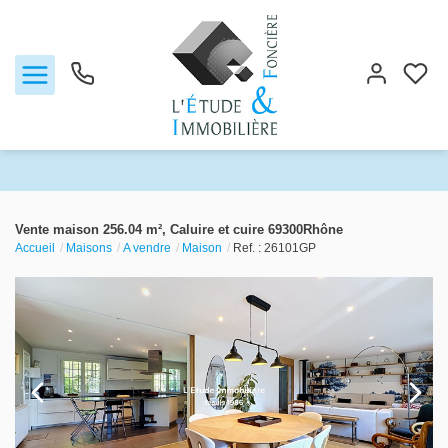
Notre agence
Vente maison 256.04 m², Caluire et cuire 69300Rhône
Accueil
Maisons
A vendre
Maison
Ref. : 26101GP
Ventes
Biens vendus
Locations
Estimation