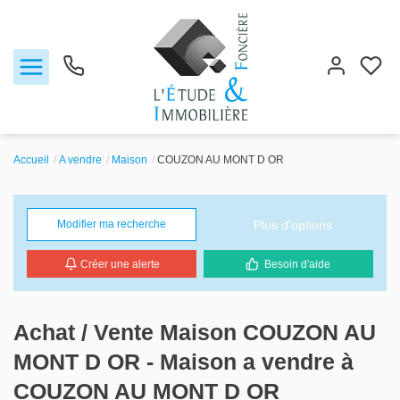
Accueil
A vendre
Maison
COUZON AU MONT D OR
Notre agence
Plus d'options
Modifier ma recherche
Ventes
Créer une alerte
Besoin d'aide
Biens vendus
Locations
Achat / Vente Maison COUZON AU
MONT D OR - Maison a vendre à
Estimation
COUZON AU MONT D OR