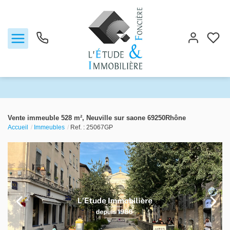
Notre agence
Vente immeuble 528 m², Neuville sur saone 69250Rhône
Accueil
Immeubles
Ref. : 25067GP
Ventes
Biens vendus
Locations
Estimation