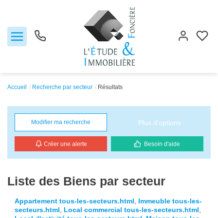
Accueil
Recherche par secteur
Résultats
Notre agence
Plus d'options
Modifier ma recherche
Ventes
Créer une alerte
Besoin d'aide
Biens vendus
Locations
Liste des Biens par secteur
Appartement tous-les-secteurs.html
,
Immeuble tous-les-
Estimation
secteurs.html
,
Local commercial tous-les-secteurs.html
,