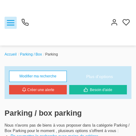
Accueil
Parking / Box
Parking
Notre agence
Ventes
Plus d'options
Modifier ma recherche
Créer une alerte
Besoin d'aide
Biens vendus
Locations
Parking / box parking
Estimation
Nous n'avons pas de biens à vous proposer dans la catégorie Parking /
Box Parking pour le moment , plusieurs options s'offrent à vous :