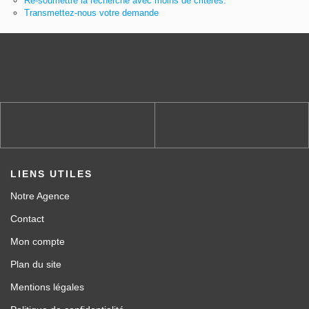
Re-soumettre la recherche avec moins de critères.
Gestion locative
Transmettez-nous votre demande
LIENS UTILES
Notre Agence
Contact
Mon compte
Plan du site
Mentions légales