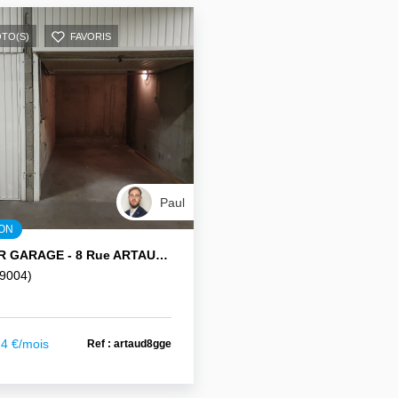
OTO(S)
FAVORIS
Paul
ION
A LOUER GARAGE - 8 Rue ARTAUD LYON 4ème
9004)
24 €/mois
Ref : artaud8gge