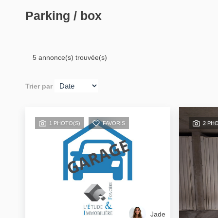
Parking / box
5 annonce(s) trouvée(s)
Trier par
1 PHOTO(S)
FAVORIS
2 PH
Jade