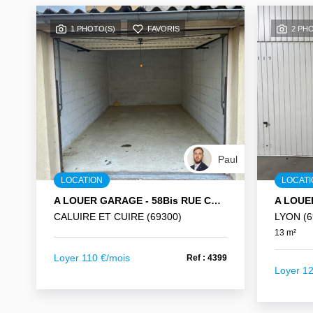
1 PHOTO(S)
FAVORIS
2 PH
Paul
LOCATION
LOCAT
A LOUER GARAGE - 58Bis RUE COSTE - CALUIRE ET CUIRE
CALUIRE ET CUIRE (69300)
LYON (6
13 m²
Loyer 110 €/mois
Ref : 4399
Loyer 1