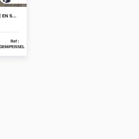
À LOUER - GARAGE FERMÉ EN SOUS-SOL - 66 RUE FRANÇOIS PEISSEL À CALUIRE-ET-CUIRE
Ref :
GE66PEISSEL