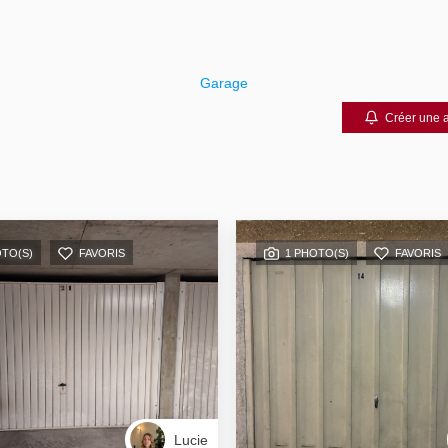
Garage
Créer une a
OTO(S)
FAVORIS
1 PHOTO(S)
FAVORIS
Lucie