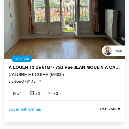
Paul
LOCATION
A LOUER T3 De 61M² - 75B Rue JEAN MOULIN A CALUIRE
CALUIRE ET CUIRE (69300)
3 pièce(s) / 61.15 m²
x 1
x 3
x 2
Loyer 906 €/mois
Ref : 75BJM