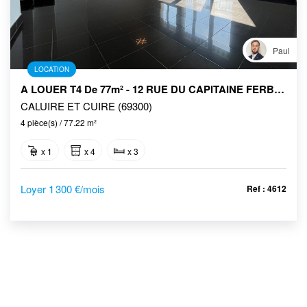
Paul
LOCATION
A LOUER T4 De 77m² - 12 RUE DU CAPITAINE FERBER À Caluire Et Cuire
CALUIRE ET CUIRE (69300)
4 pièce(s) / 77.22 m²
x 1
x 4
x 3
Loyer 1 300 €/mois
Ref : 4612