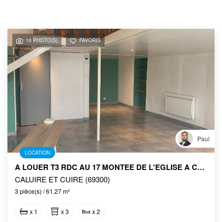
10 PHOTO(S)
FAVORIS
Paul
LOCATION
A LOUER T3 RDC AU 17 MONTEE DE L'EGLISE A CALUIRE ET CUIRE
CALUIRE ET CUIRE (69300)
3 pièce(s) / 61.27 m²
x 1
x 3
x 2