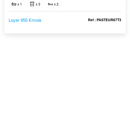
x 1
x 3
x 2
Loyer 955 €/mois
Ref : PASTEUR67T3