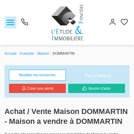
Accueil
A vendre
Maison
DOMMARTIN
Notre agence
Plus d'options
Modifier ma recherche
Ventes
Créer une alerte
Besoin d'aide
Biens vendus
Locations
Achat / Vente Maison DOMMARTIN
- Maison a vendre à DOMMARTIN
Estimation