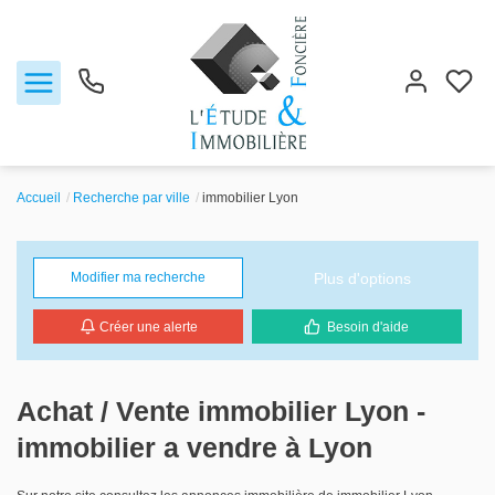
Accueil
Recherche par ville
immobilier Lyon
Notre agence
Plus d'options
Modifier ma recherche
Ventes
Créer une alerte
Besoin d'aide
Biens vendus
Locations
Achat / Vente immobilier Lyon -
immobilier a vendre à Lyon
Estimation