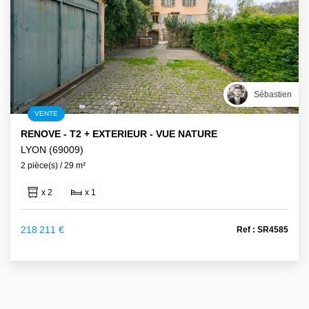
Sébastien
VENTE
RENOVE - T2 + EXTERIEUR - VUE NATURE
LYON (69009)
2 pièce(s) / 29 m²
x 2
x 1
218 211 €
Ref : SR4585