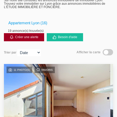
Sur notre site consultez les annonces immobilière de immobilier Lyon.
Trouvez votre immobilier sur Lyon grâce aux annonces immobilières de
Gestion locative
L'ÉTUDE IMMOBILIÈRE ET FONCIÈRE.
Appartement Lyon (16)
19 annonce(s) trouvée(s)
Créer une alerte
Besoin d'aide
Afficher la carte
Trier par
11 PHOTO(S)
FAVORIS