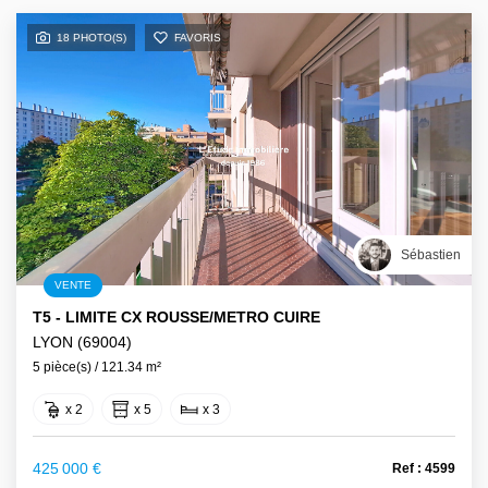
18 PHOTO(S)
FAVORIS
Sébastien
VENTE
T5 - LIMITE CX ROUSSE/METRO CUIRE
LYON (69004)
5 pièce(s) / 121.34 m²
x 2
x 5
x 3
425 000 €
Ref : 4599