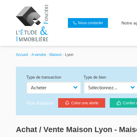
Notre a
Nous contacter
Accueil
A vendre
Maison
Lyon
Type de transaction
Type de bien
Acheter
Sélectionnez...
Plus d'options
Créer une alerte
Confier 
Achat / Vente Maison Lyon - Mai