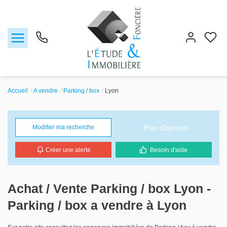
Accueil
A vendre
Parking / box
Lyon
Notre agence
Plus d'options
Modifier ma recherche
Ventes
Créer une alerte
Besoin d'aide
Biens vendus
Locations
Achat / Vente Parking / box Lyon -
Parking / box a vendre à Lyon
Estimation