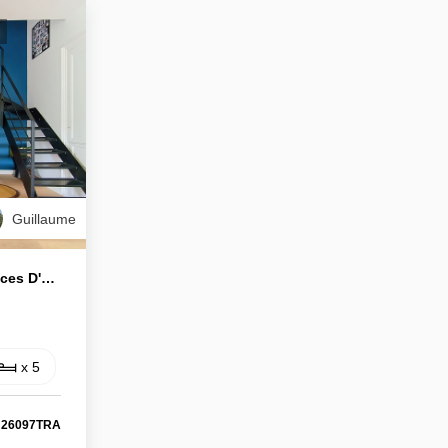
Guillaume
Croix ROUSSE Duplex 7 Pièces D'exception
x 5
: 26097TRA