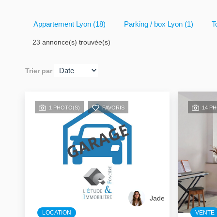
Appartement Lyon (18)
Parking / box Lyon (1)
T
23 annonce(s) trouvée(s)
Trier par
1 PHOTO(S)
FAVORIS
14 P
Jade
LOCATION
VENTE