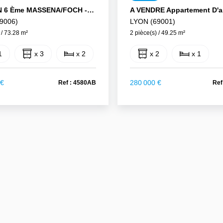
T3 LYON 6 Ème MASSENA/FOCH - Immeuble Sur Son Terrain
9006)
LYON (69001)
 / 73.28 m²
2 pièce(s) / 49.25 m²
1
x 3
x 2
x 2
x 1
 €
280 000 €
Ref : 4580AB
Ref