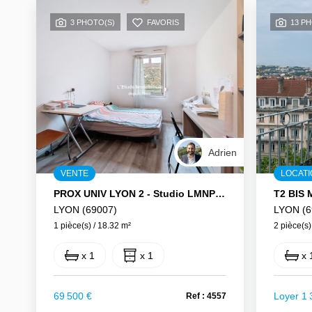
3 PHOTO(S)
FAVORIS
13 P
Adrien
VENTE
LOCAT
PROX UNIV LYON 2 - Studio LMNP Vendu Loué Avec Bail Commercial
LYON (69007)
LYON (6
1 pièce(s) / 18.32 m²
2 pièce(s)
x 1
x 1
x 
69 500 €
Loyer 1 
Ref : 4557