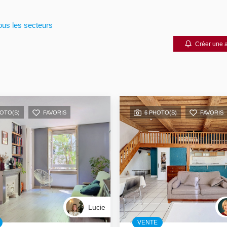
ous les secteurs
Créer une a
HOTO(S)
FAVORIS
6 PHOTO(S)
FAVORIS
Lucie
VENTE