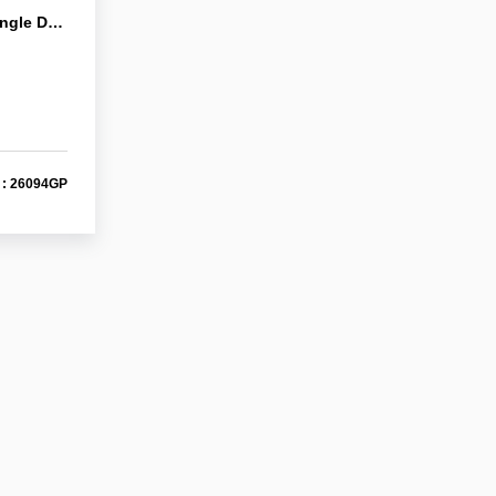
A VENDRE Appartement D'angle De 49 M² (66 M² Utiles) Pentes De La Croix Rousse
 : 26094GP