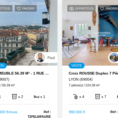
HOTO(S)
FAVORIS
18 PHOTO(S)
FAVORIS
Paul
ION
VENTE
T2 BIS MEUBLE 56.39 M² - 1 RUE FELIX FAURE LYON 7
9007)
LYON (69004)
 / 56.39 m²
7 pièce(s) / 224.38 m²
1
x 2
x 1
x 4
x 7
300 €/mois
980 000 €
Ref :
Ref 
T2FELIXFAURE