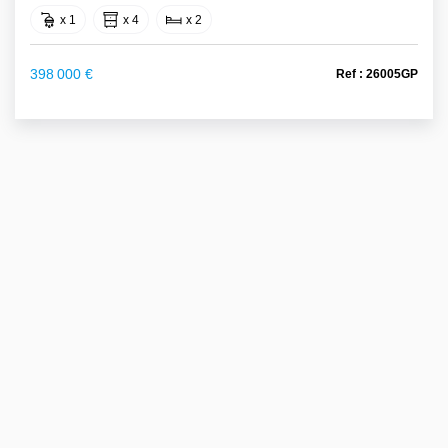
x 1
x 4
x 2
398 000 €
Ref : 26005GP