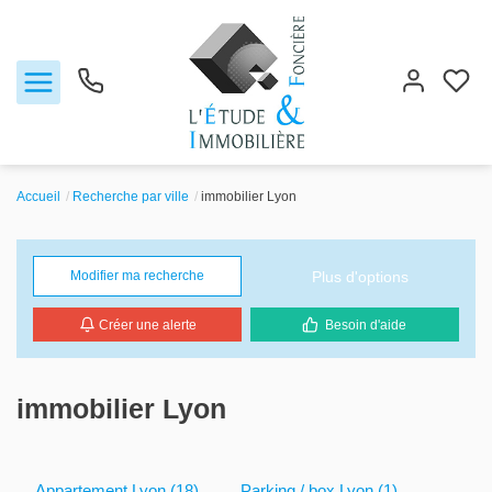
Accueil
Recherche par ville
immobilier Lyon
Notre agence
Plus d'options
Modifier ma recherche
Ventes
Créer une alerte
Besoin d'aide
Biens vendus
Locations
immobilier Lyon
Estimation
Appartement Lyon (18)
Parking / box Lyon (1)