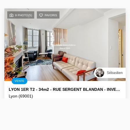
9 PHOTO(S)
FAVORIS
Sébastien
VENTE
LYON 1ER T2 - 34m2 - RUE SERGENT BLANDAN - INVEST. LCD
Lyon (69001)
2 pièce(s) / 34 m²
x 1
x 2
x 1
259 000 €
Ref : 4108SR