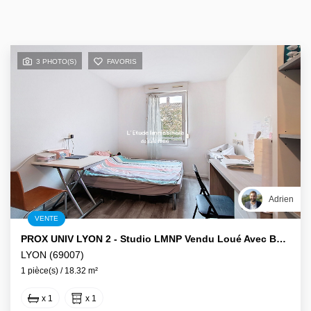
3 PHOTO(S)
FAVORIS
Adrien
VENTE
PROX UNIV LYON 2 - Studio LMNP Vendu Loué Avec Bail Commercial
LYON (69007)
1 pièce(s) / 18.32 m²
x 1
x 1