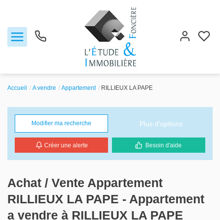
Accueil
A vendre
Appartement
RILLIEUX LA PAPE
Notre agence
Plus d'options
Modifier ma recherche
Ventes
Créer une alerte
Besoin d'aide
Biens vendus
Locations
Achat / Vente Appartement
RILLIEUX LA PAPE - Appartement
Estimation
a vendre à RILLIEUX LA PAPE