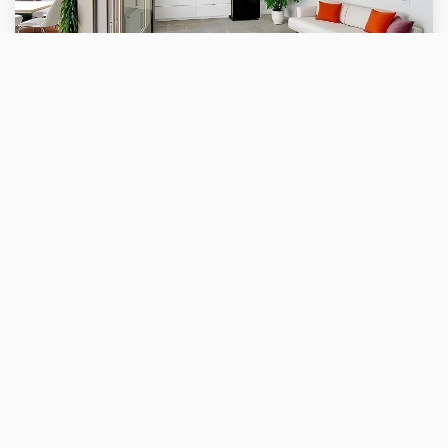
Patrick
VENTE
Appartement NEUF Rillieux-La-Pape T2 42 M² Avec 18m² De Terrasse
RILLIEUX LA PAPE (69140)
2 pièce(s) / 42 m²
x 1
x 2
x 1
190 000 €
Ref : 4513pm