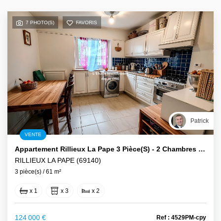
7 PHOTO(S)
FAVORIS
Patrick
VENTE
Appartement Rillieux La Pape 3 Pièce(s) - 2 Chambres 61 M2 Avec Balcon
RILLIEUX LA PAPE (69140)
3 pièce(s) / 61 m²
x 1
x 3
x 2
124 000 €
Ref : 4529PM-cpy