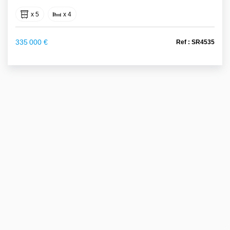
x 5
x 4
335 000 €
Ref : SR4535