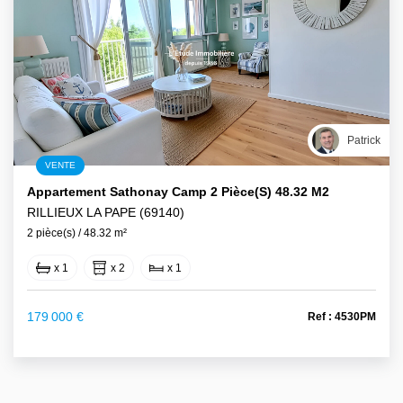
Patrick
VENTE
Appartement Sathonay Camp 2 Pièce(s) 48.32 M2
RILLIEUX LA PAPE (69140)
2 pièce(s) / 48.32 m²
x 1
x 2
x 1
179 000 €
Ref : 4530PM