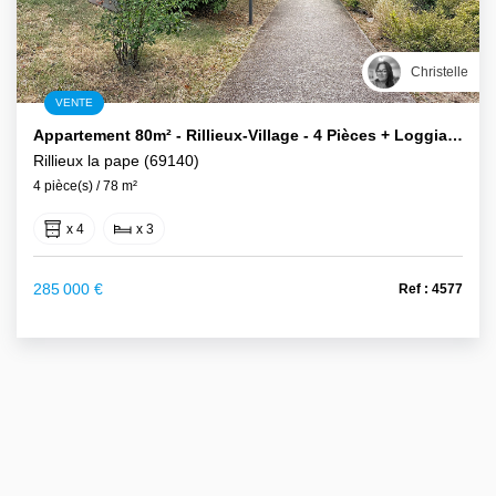
Christelle
VENTE
Appartement 80m² - Rillieux-Village - 4 Pièces + Loggia + Box
Rillieux la pape (69140)
4 pièce(s) / 78 m²
x 4
x 3
285 000 €
Ref : 4577