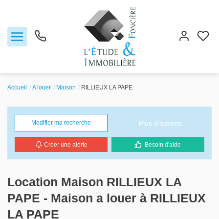
Accueil
A louer
Maison
RILLIEUX LA PAPE
Notre agence
Plus d'options
Modifier ma recherche
Ventes
Créer une alerte
Besoin d'aide
Biens vendus
Locations
Location Maison RILLIEUX LA
PAPE - Maison a louer à RILLIEUX
Estimation
LA PAPE