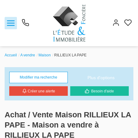
Accueil
A vendre
Maison
RILLIEUX LA PAPE
Notre agence
Plus d'options
Modifier ma recherche
Ventes
Créer une alerte
Besoin d'aide
Biens vendus
Locations
Achat / Vente Maison RILLIEUX LA
PAPE - Maison a vendre à
Estimation
RILLIEUX LA PAPE