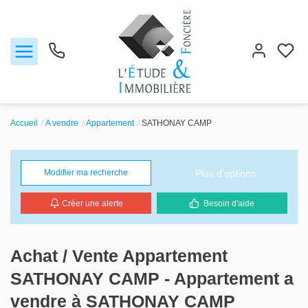
Accueil
A vendre
Appartement
SATHONAY CAMP
Notre agence
Plus d'options
Modifier ma recherche
Ventes
Créer une alerte
Besoin d'aide
Biens vendus
Locations
Achat / Vente Appartement
SATHONAY CAMP - Appartement a
Estimation
vendre à SATHONAY CAMP