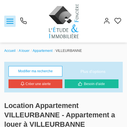
Accueil
A louer
Appartement
VILLEURBANNE
Notre agence
Plus d'options
Modifier ma recherche
Ventes
Créer une alerte
Besoin d'aide
Biens vendus
Locations
Location Appartement
VILLEURBANNE - Appartement a
Estimation
louer à VILLEURBANNE