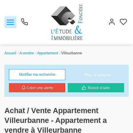
Accueil
A vendre
Appartement
Villeurbanne
Notre agence
Ventes
Plus d'options
Modifier ma recherche
Créer une alerte
Besoin d'aide
Biens vendus
Locations
Achat / Vente Appartement
Villeurbanne - Appartement a
Estimation
vendre à Villeurbanne